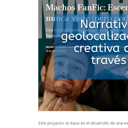
Narrativ
geolocaliza
creativa 
través
Este proyecto se basa en el desarrollo de una ex