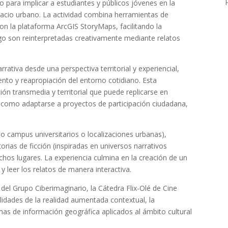
 para implicar a estudiantes y públicos jóvenes en la
spacio urbano. La actividad combina herramientas de
n la plataforma ArcGIS StoryMaps, facilitando la
go son reinterpretadas creativamente mediante relatos
arrativa desde una perspectiva territorial y experiencial,
iento y reapropiación del entorno cotidiano. Esta
n transmedia y territorial que puede replicarse en
sí como adaptarse a proyectos de participación ciudadana,
mo campus universitarios o localizaciones urbanas),
rias de ficción (inspiradas en universos narrativos
ichos lugares. La experiencia culmina en la creación de un
 y leer los relatos de manera interactiva.
 del Grupo Ciberimaginario, la Cátedra Flix-Olé de Cine
lidades de la realidad aumentada contextual, la
emas de información geográfica aplicados al ámbito cultural