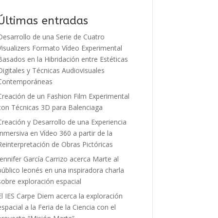
Últimas entradas
Desarrollo de una Serie de Cuatro
Visualizers Formato Vídeo Experimental
Basados en la Hibridación entre Estéticas
Digitales y Técnicas Audiovisuales
Contemporáneas
Creación de un Fashion Film Experimental
con Técnicas 3D para Balenciaga
Creación y Desarrollo de una Experiencia
Inmersiva en Vídeo 360 a partir de la
Reinterpretación de Obras Pictóricas
Jennifer García Carrizo acerca Marte al
público leonés en una inspiradora charla
sobre exploración espacial
El IES Carpe Diem acerca la exploración
espacial a la Feria de la Ciencia con el