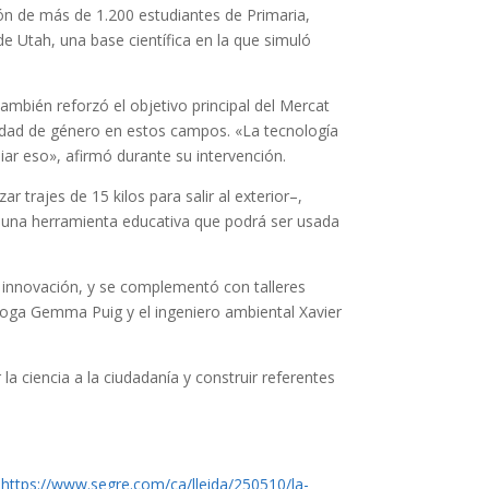
ión de más de 1.200 estudiantes de Primaria,
e Utah, una base científica en la que simuló
también reforzó el objetivo principal del Mercat
ualdad de género en estos campos. «La tecnología
ar eso», afirmó durante su intervención.
 trajes de 15 kilos para salir al exterior–,
o, una herramienta educativa que podrá ser usada
e innovación, y se complementó con talleres
óloga Gemma Puig y el ingeniero ambiental Xavier
la ciencia a la ciudadanía y construir referentes
.
https://www.segre.com/ca/lleida/250510/la-