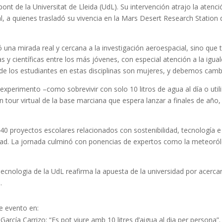
nt de la Universitat de Lleida (UdL). Su intervención atrajo la atenc
, a quienes trasladó su vivencia en la Mars Desert Research Station d
ó una mirada real y cercana a la investigación aeroespacial, sino que 
s y científicas entre los más jóvenes, con especial atención a la ig
 de los estudiantes en estas disciplinas son mujeres, y debemos cambi
perimento –como sobrevivir con solo 10 litros de agua al día o utilizar
n tour virtual de la base marciana que espera lanzar a finales de añ
40 proyectos escolares relacionados con sostenibilidad, tecnología 
guridad. La jornada culminó con ponencias de expertos como la meteor
ecnologia de la UdL reafirma la apuesta de la universidad por acercar 
.
e evento en:
arcía Carrizo: “Es pot viure amb 10 litres d’aigua al dia per persona”