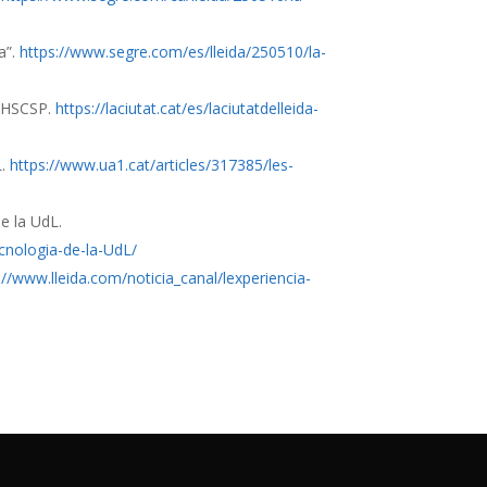
a”.
https://www.segre.com/es/lleida/250510/la-
GSHSCSP.
https://laciutat.cat/es/laciutatdelleida-
L.
https://www.ua1.cat/articles/317385/les-
e la UdL.
cnologia-de-la-UdL/
://www.lleida.com/noticia_canal/lexperiencia-