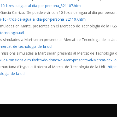
-10-litres-daigua-al-dia-per-persona_821107.html
arcía Carrizo: “Se puede vivir con 10 litros de agua al día por person
on-10-litros-de-agua-al-dia-por-persona_821107.html
 simuladas en Marte, presentes en el Mercado de Tecnología de la F
tecnologia-udl
ns simulades a Mart seran presents al Mercat de Tecnologia de la Ud
mercat-de-tecnologia-de-la-udl
s missions simulades a Mart seran presents al Mercat de Tecnologia d
ies/Les-missions-simulades-de-dones-a-Mart-presents-al-Mercat-de-Te
 marciana d’Hypatia II aterra al Mercat de Tecnologia de la UdL.
https
logia-de-la-udl