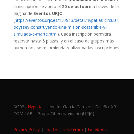
la inscripción se abrirá el
20 de octubre
a través de la
página de
Eventos URJC
(
https://eventos.urjc.es/137813/detail/hypatias-circular-
odyssey-construyendo-una-mision-sostenible-y-
simulada-a-marte.html
). Cada inscripción permitirá
reservar hasta 5 plazas, y en el caso de grupos más
numerosos se recomienda realizar varias inscripciones.
©2024
Hypatia
| Jennifer García Carrizo | Diseño: XR
COM LAB – Grupo Ciberimaginario (URJC)
Privacy Policy
|
Twitter
|
Instagram
|
Facebook